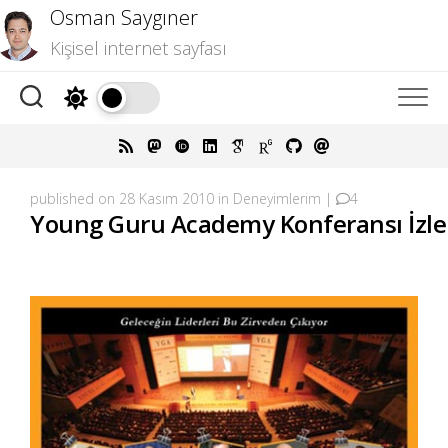
Skip
Osman Saygıner
to
Kişisel internet sayfası
content
published on 28 Kasım 2010 in
Deneyimlerim
|
4
Young Guru Academy Konferansı İzl