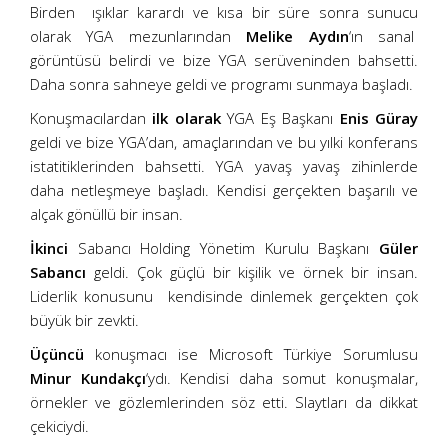
Birden ışıklar karardı ve kısa bir süre sonra sunucu
olarak YGA mezunlarından
Melike Aydın
‘ın sanal
görüntüsü belirdi ve bize YGA serüveninden bahsetti.
Daha sonra sahneye geldi ve programı sunmaya başladı.
Konuşmacılardan
ilk olarak
YGA Eş Başkanı
Enis Güray
geldi ve bize YGA’dan, amaçlarından ve bu yılki konferans
istatitiklerinden bahsetti. YGA yavaş yavaş zihinlerde
daha netleşmeye başladı. Kendisi gerçekten başarılı ve
alçak gönüllü bir insan.
İkinci
Sabancı Holding Yönetim Kurulu Başkanı
Güler
Sabancı
geldi. Çok güçlü bir kişilik ve örnek bir insan.
Liderlik konusunu kendisinde dinlemek gerçekten çok
büyük bir zevkti.
Üçüncü
konuşmacı ise Microsoft Türkiye Sorumlusu
Minur Kundakçı
‘ydı. Kendisi daha somut konuşmalar,
örnekler ve gözlemlerinden söz etti. Slaytları da dikkat
çekiciydi.