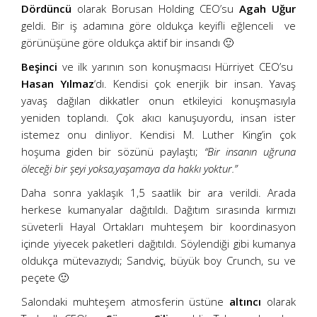
Dördüncü
olarak Borusan Holding CEO’su
Agah Uğur
geldi. Bir iş adamına göre oldukça keyifli eğlenceli ve
görünüşüne göre oldukça aktif bir insandı 🙂
Beşinci
ve ilk yarının son konuşmacısı Hürriyet CEO’su
Hasan Yılmaz
‘dı. Kendisi çok enerjik bir insan. Yavaş
yavaş dağılan dikkatler onun etkileyici konuşmasıyla
yeniden toplandı. Çok akıcı kanuşuyordu, insan ister
istemez onu dinliyor. Kendisi M. Luther King’in çok
hoşuma giden bir sözünü paylaştı;
“Bir insanın uğruna
öleceği bir şeyi yoksa,yaşamaya da hakkı yoktur.”
Daha sonra yaklaşık 1,5 saatlik bir ara verildi. Arada
herkese kumanyalar dağıtıldı. Dağıtım sırasında kırmızı
süveterli Hayal Ortakları muhteşem bir koordinasyon
içinde yiyecek paketleri dağıtıldı. Söylendiği gibi kumanya
oldukça mütevazıydı; Sandviç, büyük boy Crunch, su ve
peçete 🙂
Salondaki muhteşem atmosferin üstüne
altıncı
olarak