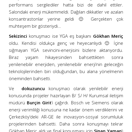
performans sergilediler hatta bizi de dahil ettiler.
Salondaki enerji mükemmeldi. Dağılan dikkatler ve azalan
konsantrastonlar yerine geldi 🙂 Gerçekten çok
muhteşem bir gösteriydi…
Sekizinci
konuşmacı ise YGA eş başkanı
Gökhan Meriç
oldu. Kendisi oldukça genç ve heyecanlıydı 🙂 İçine
sığmayan YGA sevincini-enerjisini bizlere aktarıyordu.
Biraz yaşam hikayesinden bahsettikten sonra
yenilenebilir enerjiden, yenilenebilir enerji’nin geleceğin
teknolojilerinden biri olduğundan, bu alana yönelmenin
öneminden bahsetti.
Ve
dokuzuncu
konuşmacı olarak yenilebilir enerji
konusunda projeler hazırlayan B/ S/ H/ Kurumsal iletişim
müdürü
Burçin Girit
‘i çağırdı. Bosch ve Siemens olarak
enerji verimliliği konusuna ne kadar önem verdiklerini ve
Çerkezköy’deki AR-GE ile inovasyon-sosyal sorumluluk
projelerinden bahsetti. Daha sonra konuşmayı tekrar
Gökhan Meriç aldı ve final konuşması için
Sinan Yaman
‘ı