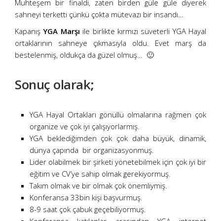
Muhteşem bir finaldi, zaten birden güle güle diyerek
sahneyi terketti çünkü çokta mütevazı bir insandı…
Kapanış
YGA Marşı
ile birlikte kırmızı süveterli YGA Hayal
ortaklarının sahneye çıkmasıyla oldu. Evet marş da
bestelenmiş, oldukça da güzel olmuş… 🙂
Sonuç olarak;
YGA Hayal Ortakları gönüllü olmalarına rağmen çok
organize ve çok iyi çalışıyorlarmış.
YGA beklediğimden çok çok daha büyük, dinamik,
dünya çapında bir organizasyonmuş.
Lider olabilmek bir şirketi yönetebilmek için çok iyi bir
eğitim ve CV’ye sahip olmak gerekiyormuş.
Takım olmak ve bir olmak çok önemliymiş.
Konferansa 33bin kişi başvurmuş.
8-9 saat çok çabuk geçebiliyormuş.