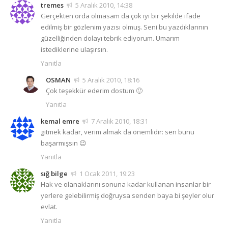
tremes
5 Aralık 2010, 14:38
Gerçekten orda olmasam da çok iyi bir şekilde ifade
edilmiş bir gözlenim yazısı olmuş. Seni bu yazdıklarının
güzelliğinden dolayı tebrik ediyorum. Umarım
istediklerine ulaşırsın.
Yanıtla
OSMAN
5 Aralık 2010, 18:16
Çok teşekkür ederim dostum 🙂
Yanıtla
kemal emre
7 Aralık 2010, 18:31
gitmek kadar, verim almak da önemlidir: sen bunu
başarmışsın 😉
Yanıtla
sığ bilge
1 Ocak 2011, 19:23
Hak ve olanaklarını sonuna kadar kullanan insanlar bir
yerlere gelebilirmiş doğruysa senden baya bi şeyler olur
evlat.
Yanıtla