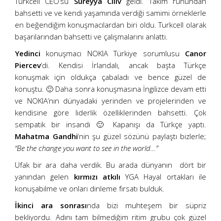
Turkcell CEO’su
Süreyya Ciliv
geldi. Takım ruhundan
bahsetti ve ve kendi yaşamında verdiği samimi örneklerle
en beğendiğim konuşmacılardan biri oldu. Turkcell olarak
başarılarından bahsetti ve çalışmalarını anlattı.
Yedinci
konuşmacı NOKIA Türkiye sorumlusu
Canor
Piercev
‘di. Kendisi İrlandalı, ancak başta Türkçe
konuşmak için oldukça çabaladı ve bence güzel de
konuştu. 🙂 Daha sonra konuşmasına İngilizce devam etti
ve NOKIA’nın dünyadaki yerinden ve projelerinden ve
kendisine göre liderlik özelliklerinden bahsetti. Çok
sempatik bir insandı 🙂 Kapanışı da Türkçe yaptı.
Mahatma Gandhi
‘nin şu güzel sözünü paylaştı bizlerle;
“Be the change you want to see in the world…”
Ufak bir ara daha verdik. Bu arada dünyanın dört bir
yanından gelen
kırmızı atkılı
YGA Hayal ortakları ile
konuşabilme ve onları dinleme fırsatı bulduk.
İkinci ara sonrası
nda bizi muhteşem bir süpriz
bekliyordu. Adını tam bilmediğim ritim grubu çok güzel