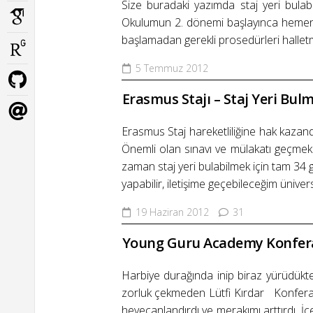
Size buradaki yazımda staj yeri bulabi
Okulumun 2. dönemi başlayınca hemen i
başlamadan gerekli prosedürleri halletm
5 Temmuz 2012
Erasmus Stajı – Staj Yeri Bul
Erasmus Staj hareketliliğine hak kazan
Önemli olan sınavı ve mülakatı geçmek de
zaman staj yeri bulabilmek için tam 34 g
yapabilir, iletişime geçebileceğim üniversite-
19 Haziran 2012
31
Young Guru Academy Konfera
Harbiye durağında inip biraz yürüdükte
zorluk çekmeden Lütfi Kırdar Konferans
heyecanlandırdı ve merakımı arttırdı. İçer