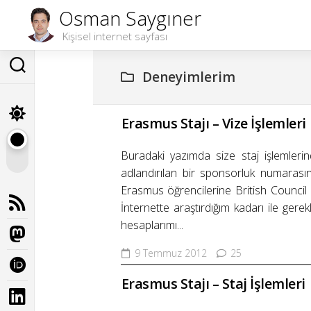
Skip
Osman Saygıner
to
Kişisel internet sayfası
content
Deneyimlerim
Erasmus Stajı – Vize İşlemleri
Buradaki yazımda size staj işlemleri
adlandırılan bir sponsorluk numarası
Erasmus öğrencilerine British Council s
İnternette araştırdığım kadarı ile ger
hesaplarımı...
9 Temmuz 2012
25
Erasmus Stajı – Staj İşlemleri