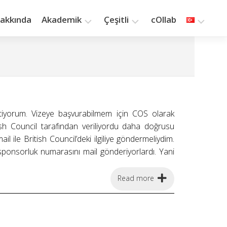
akkında
Akademik
Çeşitli
cOllab
Araştırma
Yazılar
Öğretim
Kitaplık
Yayınlar
Saat
Kaç?
stiyorum. Vizeye başvurabilmem için COS olarak
sh Council tarafından veriliyordu daha doğrusu
 ile British Council’deki ilgiliye göndermeliydim.
sponsorluk numarasını mail gönderiyorlardı. Yani
Read more