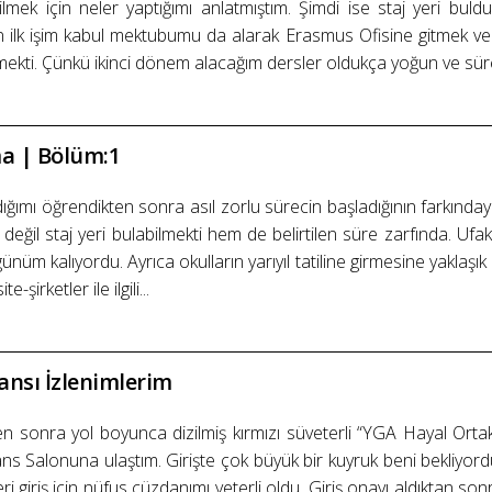
lmek için neler yaptığımı anlatmıştım. Şimdi ise staj yeri buld
lk işim kabul mektubumu da alarak Erasmus Ofisine gitmek ve 
ekti. Çünkü ikinci dönem alacağım dersler oldukça yoğun ve sürek
ma | Bölüm:1
dığımı öğrendikten sonra asıl zorlu sürecin başladığının farkınd
ğil staj yeri bulabilmekti hem de belirtilen süre zarfında. Ufak b
ünüm kalıyordu. Ayrıca okulların yarıyıl tatiline girmesine yaklaş
şirketler ile ilgili...
nsı İzlenimlerim
n sonra yol boyunca dizilmiş kırmızı süveterli “YGA Hayal Ortak
 Salonuna ulaştım. Girişte çok büyük bir kuyruk beni bekliyord
i giriş için nüfus cüzdanımı yeterli oldu. Giriş onayı aldıktan sonra