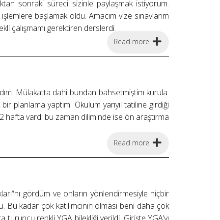
uktan sonraki süreci sizinle paylaşmak istiyorum.
işlemlere başlamak oldu. Amacım vize sınavlarım
li çalışmamı gerektiren derslerdi.
Read more
aydım. Mülakatta dahi bundan bahsetmiştim kurula.
ir planlama yaptım. Okulum yarıyıl tatiline girdiği
ık 2 hafta vardı bu zaman diliminde ise ön araştırma
Read more
ları“nı gördüm ve onların yönlendirmesiyle hiçbir
u. Bu kadar çok katılımcının olması beni daha çok
 turuncu renkli YGA bilekliği verildi. Girişte YGA’yı