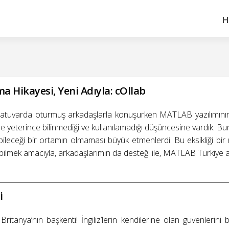
H
ma Hikayesi, Yeni Adıyla: cOllab
oratuvarda oturmuş arkadaşlarla konuşurken MATLAB yazılımının 
de yeterince bilinmediği ve kullanılamadığı düşüncesine vardık. B
ılabileceği bir ortamın olmaması büyük etmenlerdi. Bu eksikliği b
bilmek amacıyla, arkadaşlarımın da desteği ile, MATLAB Türkiye a
i
 Britanya’nın başkenti! İngiliz’lerin kendilerine olan güvenleri