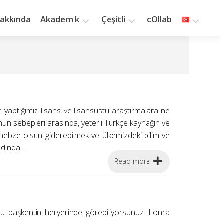
akkında
Akademik
Çeşitli
cOllab
Araştırma
Yazılar
Öğretim
Kitaplık
Yayınlar
Saat
Kaç?
yaptığımız lisans ve lisansüstü araştırmalara ne
unun sebepleri arasında, yeterli Türkçe kaynağın ve
ir nebze olsun giderebilmek ve ülkemizdeki bilim ve
dında...
Read more
ni bu başkentin heryerinde görebiliyorsunuz. Lonra