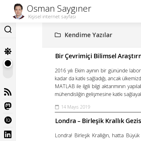
Skip
Osman Saygıner
to
Kişisel internet sayfası
content
Kendime Yazılar
Bir Çevrimiçi Bilimsel Araştır
2016 yılı Ekim ayının bir gününde lab
kadar da katkı sağladığı, ancak ülkemiz
MATLAB ile ilgili bilgi aktarımının yap
mühendisliğin gelişmesine katkı sağlaya
14 Mayıs 2019
Londra – Birleşik Krallık Gezis
Londra! Birleşik Krallığın, hatta Büyük