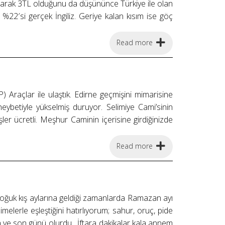
k olarak 3TL olduğunu da düşününce Türkiye ile olan
a %22′si gerçek İngiliz. Geriye kalan kısım ise göç
Read more
) Araçlar ile ulaştık. Edirne geçmişini mimarisine
eybetiyle yükselmiş duruyor. Selimiye Cami’sinin
ler ücretli. Meşhur Caminin içerisine girdiğinizde
Read more
oğuk kış aylarına geldiği zamanlarda Ramazan ayı
lerle eşleştiğini hatırlıyorum; sahur, oruç, pide
a ve son günü olurdu . İftara dakikalar kala annem