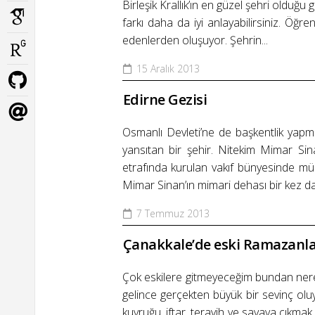
Birleşik Krallık’ın en güzel şehri olduğ
farkı daha da iyi anlayabilirsiniz. Öğr
edenlerden oluşuyor. Şehrin...
15 Aralık 2013
Edirne Gezisi
Osmanlı Devleti’ne de başkentlik yapmış
yansıtan bir şehir. Nitekim Mimar Sin
etrafında kurulan vakıf bünyesinde müze
Mimar Sinan’ın mimari dehası bir kez dah
7 Temmuz 2013
Çanakkale’de eski Ramazanl
Çok eskilere gitmeyeceğim bundan nered
gelince gerçekten büyük bir sevinç olu
kuyruğu, iftar, teravih ve sayaya çıkma