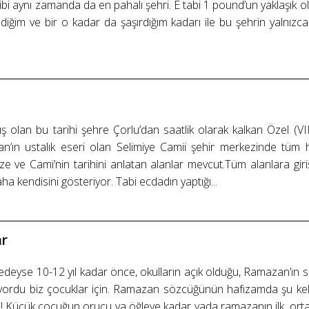
u gibi aynı zamanda da en pahalı şehri. E tabi 1 pound’un yaklaşı
endiğim ve bir o kadar da şaşırdığım kadarı ile bu şehrin yalnızc
 olan bu tarihi şehre Çorlu’dan saatlik olarak kalkan Özel (VIP
an’ın ustalık eseri olan Selimiye Camii şehir merkezinde tüm h
 ve Cami’nin tarihini anlatan alanlar mevcut.Tüm alanlara giriş
a kendisini gösteriyor. Tabi ecdadın yaptığı...
ar
eyse 10-12 yıl kadar önce, okulların açık olduğu, Ramazan’ın s
yordu biz çocuklar için. Ramazan sözcüğünün hafızamda şu kelime
k ! Küçük çocuğun orucu ya öğleye kadar yada ramazanın ilk, ort