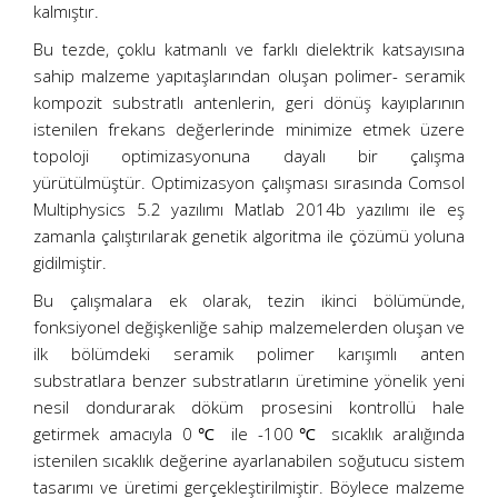
kalmıştır.
Bu tezde, çoklu katmanlı ve farklı dielektrik katsayısına
sahip malzeme yapıtaşlarından oluşan polimer- seramik
kompozit substratlı antenlerin, geri dönüş kayıplarının
istenilen frekans değerlerinde minimize etmek üzere
topoloji optimizasyonuna dayalı bir çalışma
yürütülmüştür. Optimizasyon çalışması sırasında Comsol
Multiphysics 5.2 yazılımı Matlab 2014b yazılımı ile eş
zamanla çalıştırılarak genetik algoritma ile çözümü yoluna
gidilmiştir.
Bu çalışmalara ek olarak, tezin ikinci bölümünde,
fonksiyonel değişkenliğe sahip malzemelerden oluşan ve
ilk bölümdeki seramik polimer karışımlı anten
substratlara benzer substratların üretimine yönelik yeni
nesil dondurarak döküm prosesini kontrollü hale
getirmek amacıyla 0℃ ile -100℃ sıcaklık aralığında
istenilen sıcaklık değerine ayarlanabilen soğutucu sistem
tasarımı ve üretimi gerçekleştirilmiştir. Böylece malzeme