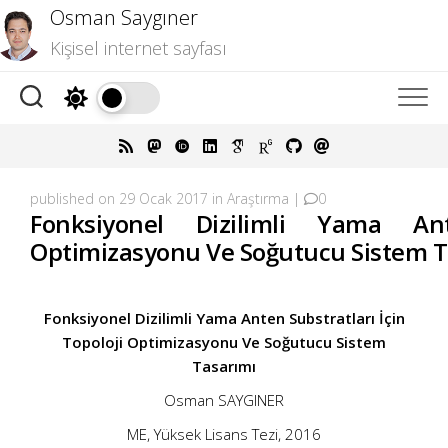
Skip
Osman Saygıner
to
Kişisel internet sayfası
content
published on 29 Ocak 2017 in
Araştırma
|
0
Fonksiyonel Dizilimli Yama Ant
Optimizasyonu Ve Soğutucu Sistem T
Fonksiyonel Dizilimli Yama Anten Substratları İçin
Topoloji Optimizasyonu Ve Soğutucu Sistem
Tasarımı
Osman SAYGINER
ME, Yüksek Lisans Tezi, 2016